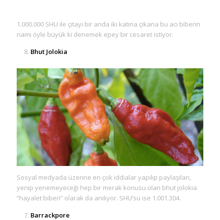
1.000.000 SHU ile çıtayı bir anda iki katına çıkana bu acı biberin
namı öyle büyük ki denemek epey bir cesaret istiyor.
Bhut Jolokia
Sosyal medyada üzerine en çok iddialar yapılıp paylaşılan,
yenip yenemeyeceği hep bir merak konusu olan bhut jolokia
“hayalet biberi” olarak da anılıyor. SHU’su ise 1.001.304.
Barrackpore