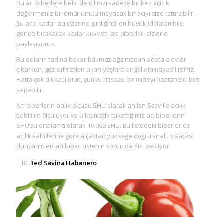
Bu acı biberlere belki de dilinizi sadece bir kez acıcık
değdirmeniz bir ömür unutulmayacak bir acıyı size tattırabilir.
Şu ana kadar acı üzerine girdiğiniz en büyük iddiaları bile
geride bırakacak kadar kuvvetli acı biberleri sizlerle
paylaşıyoruz.
Bu acıların tadına bakar bakmaz ağzınızdan adeta alevler
çıkarken, gözlerinizden akan yaşlara engel olamayabilirsiniz.
Hatta çok dikkatli olun, çünkü hassas bir mideyi hastanelik bile
yapabilir.
Acı biberlerin acılık ölçüsü SHU olarak anılan Scoville acılık
sabiti ile ölçülüyor ve ülkemizde tükettiğimiz acı biberlerin
SHU’su ortalama olarak 10.000 SHU. Bu listedeki biberler de
acılık sabitlerine göre alçaktan yükseğe doğru sıralı. Kısacası
dünyanın en acı biberi listenin sonunda sizi bekliyor.
Red Savina Habanero