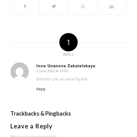
1
REPLY
Inna Unanova Zakatalskaya
5 June 2022 at 13:05
says:
Biberler çok aci ama faydalı
Reply
Trackbacks & Pingbacks
Leave a Reply
Want to join the discussion?