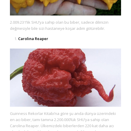
2.009.231’lik SHU’ya sahip olan bu biber, sadece dilinizin
değmesiyle bile sizi hastaneye koşar adım götürebilir.
Carolina Reaper
Guinness Rekorlar Kitabı’na göre şu anda dünya üzerindeki
en acı biber, tamı tamına 2.200.000’lük SHU’ya sahip olan
Carolina Reaper. Ülkemizdeki biberlerden 220 kat daha acı