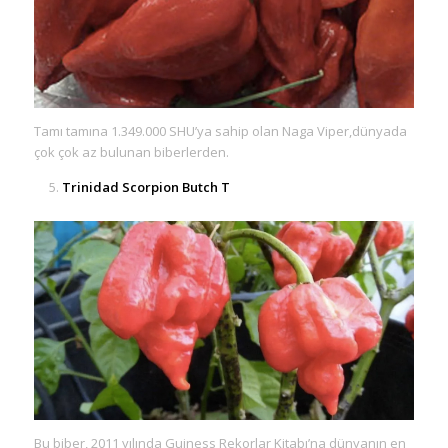
Tamı tamına 1.349.000 SHU’ya sahip olan Naga Viper,dünyada
çok çok az bulunan biberlerden.
Trinidad Scorpion Butch T
Bu biber, 2011 yılında Guiness Rekorlar Kitabı’na dünyanın en